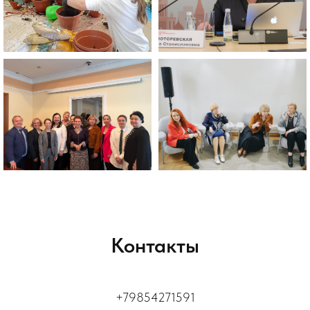
Контакты
+79854271591